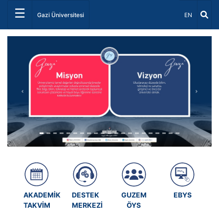
☰
Dil Seçiniz 
Gazi Üniversitesi
EN
Önceki
Sonrak
AKADEMİK
DESTEK
GUZEM
EBYS
TAKVİM
MERKEZİ
ÖYS